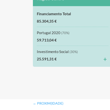
Financiamento Total
85.304,35 €
Portugal 2020
(70%)
59.713,04 €
Investimento Social
(30%)
+
25.591,31 €
←
PROXIM(IDADE)