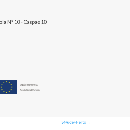
ola Nº 10 - Caspae 10
S@úde+Perto
→