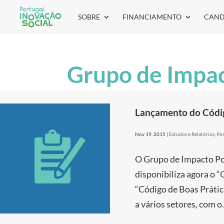
SOBRE
FINANCIAMENTO
CAND
Grupo de Impac
Lançamento do Códig
Nov 19, 2015
|
Estudos e Relatórios
,
Por
O Grupo de Impacto Por
disponibiliza agora o 
“Código de Boas Prátic
a vários setores, com o.