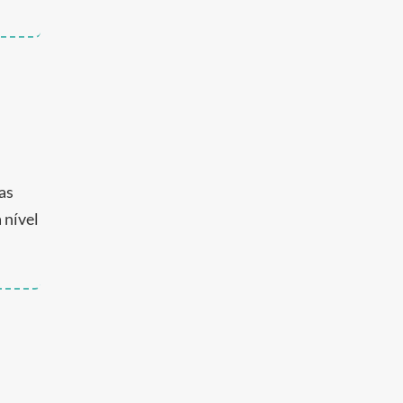
as
 nível