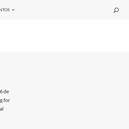
NTOS
6 de
g for
al