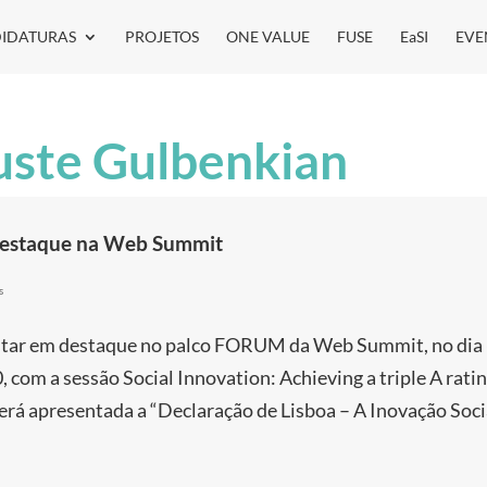
IDATURAS
PROJETOS
ONE VALUE
FUSE
EaSI
EVE
uste Gulbenkian
destaque na Web Summit
s
 estar em destaque no palco FORUM da Web Summit, no dia 
com a sessão Social Innovation: Achieving a triple A ratin
erá apresentada a “Declaração de Lisboa – A Inovação Soci