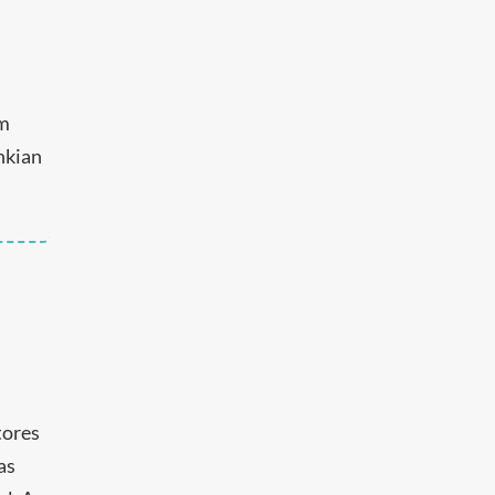
um
nkian
tores
as