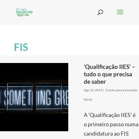
FIS
‘Qualificação IIES’ –
tudo o que precisa
de saber
Ago 16, 2019
|
,
Fundo para a Inovação
Social
A ‘Qualificação IIES’ é
o primeiro passo numa
candidatura ao FIS