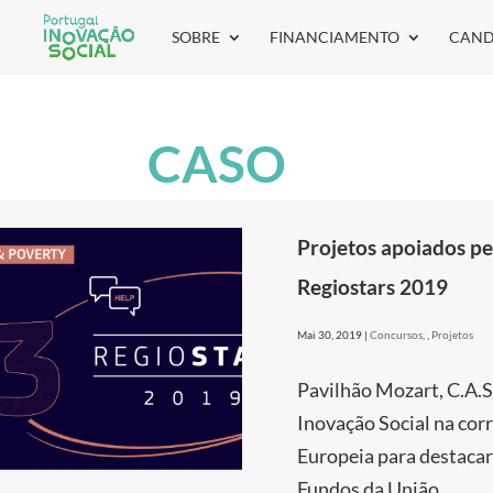
SOBRE
FINANCIAMENTO
CAND
CASO
Projetos apoiados pe
Regiostars 2019
Mai 30, 2019
|
Concursos
,
,
Projetos
Pavilhão Mozart, C.A.S.
Inovação Social na cor
Europeia para destacar
Fundos da União...