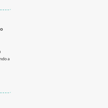
go
u
endo a