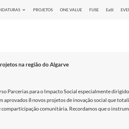
IDATURAS
PROJETOS
ONE VALUE
FUSE
EaSI
EVE
ojetos na região do Algarve
so Parcerias para o Impacto Social especialmente dirigido
am aprovados 8 novos projetos de inovação social que tota
de comparticipação comunitária. Recordamos que o instru