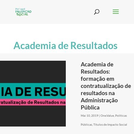
Academia de Resultados
Academia de
Resultados:
formação em
contratualização de
resultados na
Administração
Pública
Mai 10, 2019
|
One.Value
,
Políticas
Públicas
,
Títulos de Impacto Social