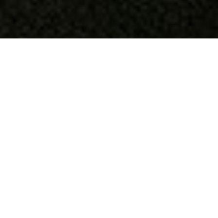
O que fazemos
A Portugal Inovação Social é uma iniciativa
pública que visa promover a inovação social
e dinamizar o mercado de investimento
social em Portugal.
Mobiliza cerca de
150 milhões
de euros do
Fundo Social Europeu, no âmbito do Acordo
de Parceria Portugal 2020.