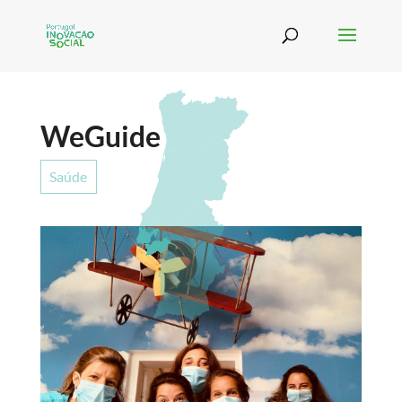
WeGuide
Saúde