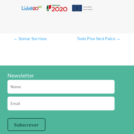
←
Somar Sorrisos
Todo Piso Será Palco
→
Newsletter