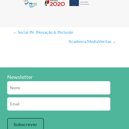
←
Social IN: INovação & INclusão
Academia MediaVeritas
→
Newsletter