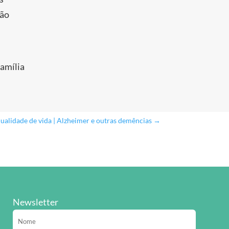
ção
família
ualidade de vida | Alzheimer e outras demências
→
Newsletter