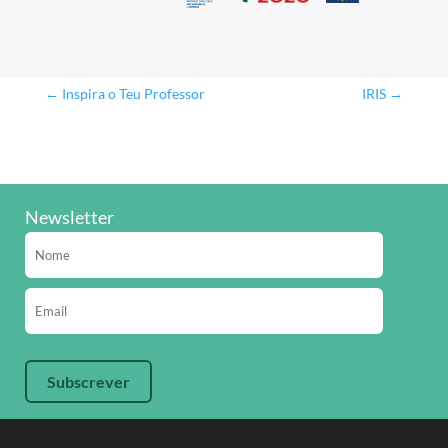
←
Inspira o Teu Professor
IRIS
→
Newsletter