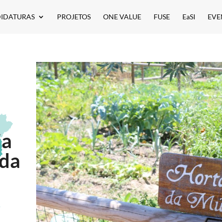
IDATURAS
PROJETOS
ONE VALUE
FUSE
EaSI
EVE
ia
ada