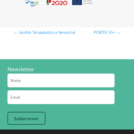
←
Jardim Terapêutico e Sensorial
PORTA 55+
→
Newsletter