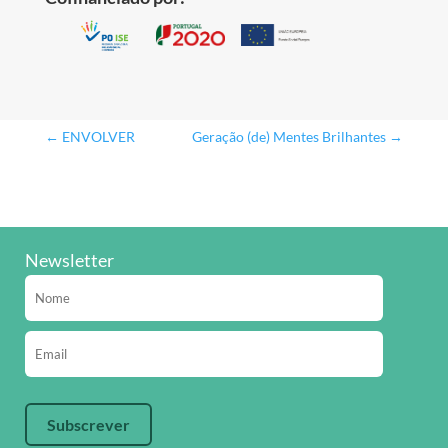
←
ENVOLVER
Geração (de) Mentes Brilhantes
→
Newsletter