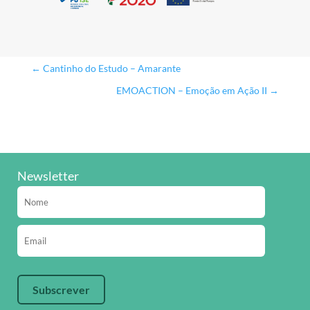
←
Cantinho do Estudo – Amarante
EMOACTION – Emoção em Ação II
→
Newsletter