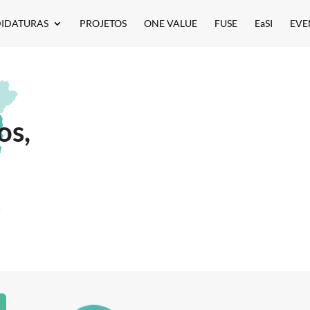
IDATURAS
PROJETOS
ONE VALUE
FUSE
EaSI
EVE
os,