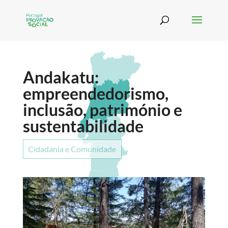
Andakatu:
empreendedorismo,
inclusão, património e
sustentabilidade
Cidadania e Comunidade