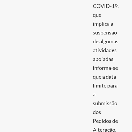
COVID-19,
que
implica a
suspensão
de algumas
atividades
apoiadas,
informa-se
que a data
limite para
a
submissão
dos
Pedidos de
Alteração,