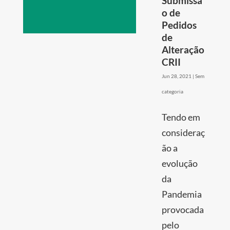
Submissã
o de
Pedidos
de
Alteração
CRII
Jun 28, 2021
|
Sem
categoria
Tendo em
consideraç
ão a
evolução
da
Pandemia
provocada
pelo