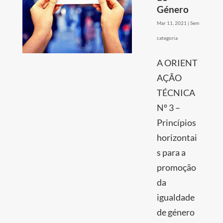
Género
Mar 11, 2021
|
Sem
categoria
A ORIENT
AÇÃO
TÉCNICA
Nº 3 –
Princípios
horizontai
s para a
promoção
da
igualdade
de género