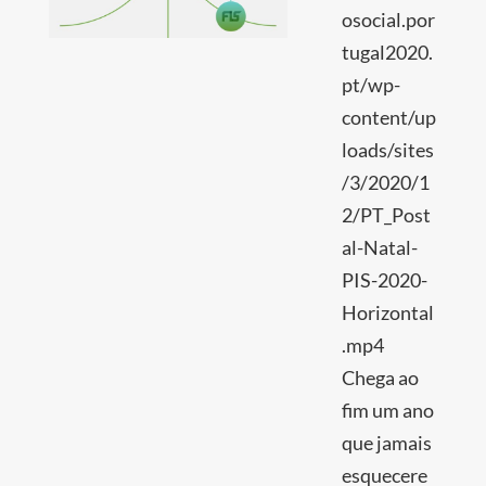
osocial.por
tugal2020.
pt/wp-
content/up
loads/sites
/3/2020/1
2/PT_Post
al-Natal-
PIS-2020-
Horizontal
.mp4
Chega ao
fim um ano
que jamais
esquecere