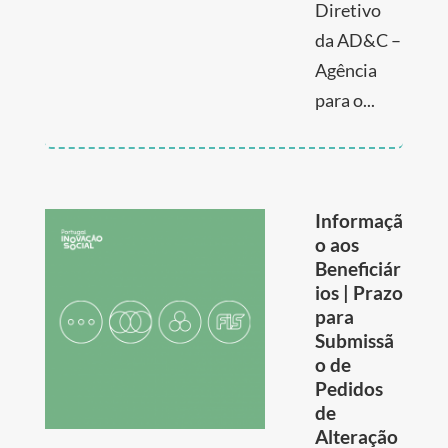
Diretivo
da AD&C –
Agência
para o...
Informaçã
o aos
Beneficiár
ios | Prazo
para
Submissã
o de
Pedidos
de
Alteração