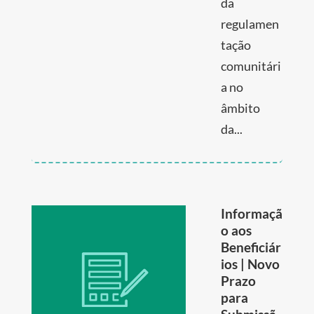
da
regulamen
tação
comunitári
a no
âmbito
da...
Informaçã
o aos
Beneficiár
ios | Novo
Prazo
para