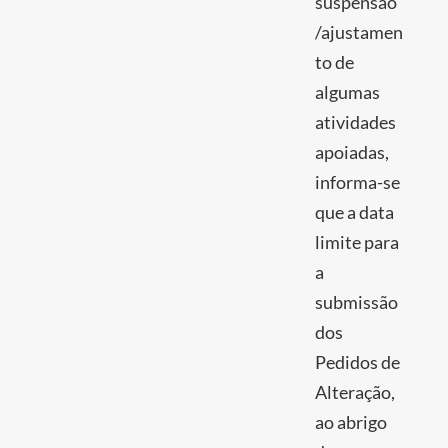
suspensão
/ajustamen
to de
algumas
atividades
apoiadas,
informa-se
que a data
limite para
a
submissão
dos
Pedidos de
Alteração,
ao abrigo