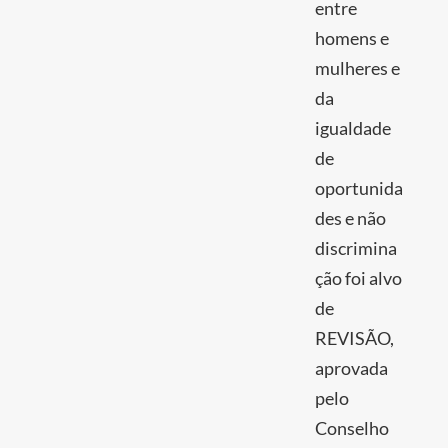
entre
homens e
mulheres e
da
igualdade
de
oportunida
des e não
discrimina
ção foi alvo
de
REVISÃO,
aprovada
pelo
Conselho