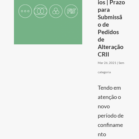
ios | Prazo
para
Submissã
o de
Pedidos
de
Alteração
CRII
Mar 26, 2021
|
Sem
categoria
Tendo em
atenção o
novo
período de
confiname
nto