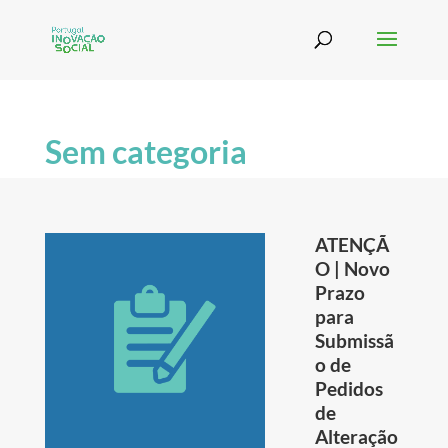
Sem categoria
ATENÇÃ
O | Novo
Prazo
para
Submissã
o de
Pedidos
de
Alteração