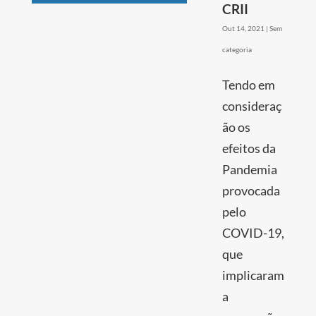
CRII
Out 14, 2021
|
Sem
categoria
Tendo em
consideraç
ão os
efeitos da
Pandemia
provocada
pelo
COVID-19,
que
implicaram
a