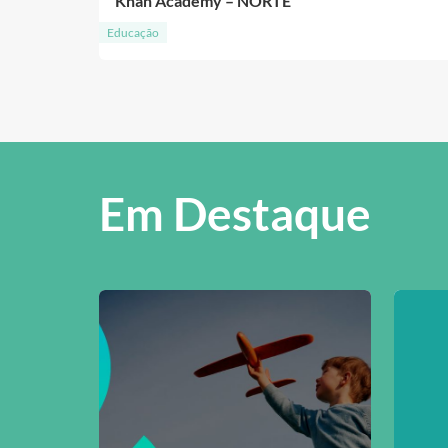
Khan Academy – NORTE
Educação
Em Destaque