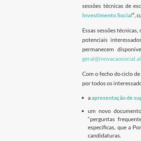
sessões técnicas de es
Investimento Social
“
, 
Essas sessões técnicas,
potenciais interessad
permanecem disponíve
geral@inovacaosocial.a
Com o fecho do ciclo de
por todos os interessad
a
apresentação de su
um novo documento 
“perguntas frequent
específicas, que a Po
candidaturas.