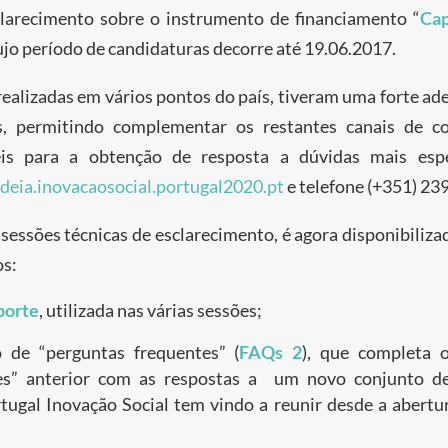
clarecimento sobre o instrumento de financiamento “
Cap
cujo período de candidaturas decorre até 19.06.2017.
 realizadas em vários pontos do país, tiveram uma forte ad
os, permitindo complementar os restantes canais de c
is para a obtenção de resposta a dúvidas mais espe
ldeia.inovacaosocial.portugal2020.pt
e telefone (+351) 23
 sessões técnicas de esclarecimento, é agora disponibiliz
os:
porte
, utilizada nas várias sessões;
de “perguntas frequentes” (
FAQs 2
)
, que completa 
es” anterior com as respostas a um novo conjunto d
rtugal Inovação Social tem vindo a reunir desde a abertu