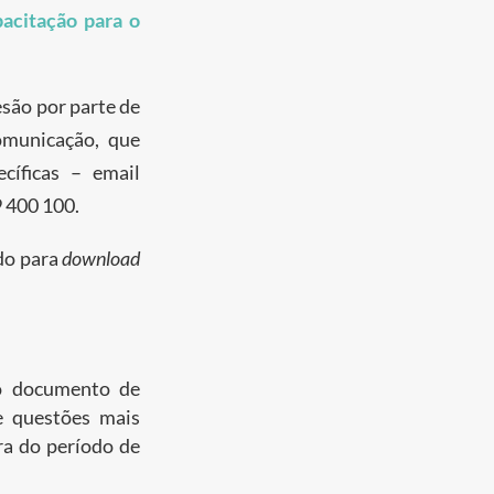
acitação para o
esão por parte de
omunicação, que
cíficas – email
9 400 100.
ado para
download
o documento de
e questões mais
ra do período de