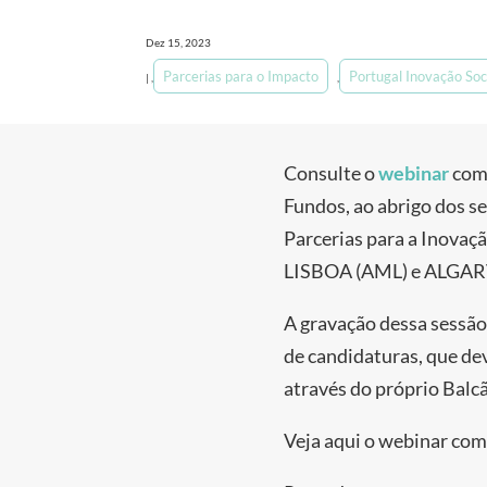
Dez 15, 2023
Parcerias para o Impacto
Portugal Inovação Soc
|
,
,
Consulte o
webinar
com 
Fundos, ao abrigo dos s
Parcerias para a Inova
LISBOA (AML) e ALGAR
A gravação dessa sessão
de candidaturas, que de
através do próprio Balc
Veja aqui o webinar co