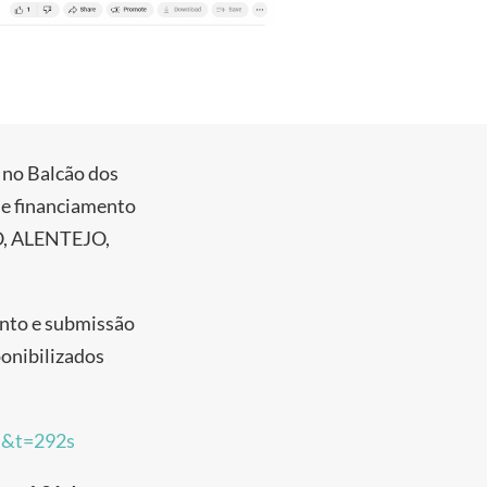
 no Balcão dos
de financiamento
RO, ALENTEJO,
ento e submissão
ponibilizados
s&t=292s