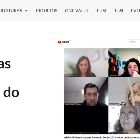
IDATURAS
PROJETOS
ONE VALUE
FUSE
EaSI
EVE
as
 do